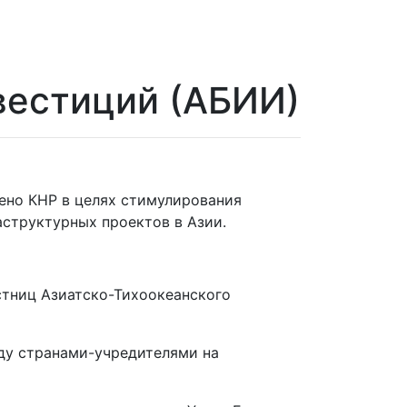
вестиций (АБИИ)
ено КНР в целях стимулирования
аструктурных проектов в Азии.
стниц Азиатско-Тихоокеанского
ду странами-учредителями на