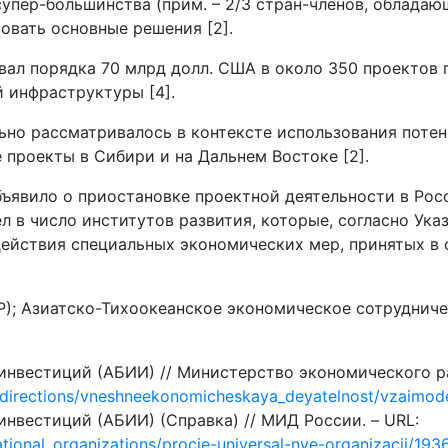
супер-большинства (прим. – 2/3 стран-членов, обладаю
овать основные решения [2].
ал порядка 70 млрд долл. США в около 350 проектов п
й инфраструктуры [4].
но рассматривалось в контексте использования потен
 проекты в Сибири и на Дальнем Востоке [2].
ъявило о приостановке проектной деятельности в Росс
л в число институтов развития, которые, согласно Ука
 действия специальных экономических мер, принятых 
БР); Азиатско-Тихоокеанское экономическое сотрудни
инвестиций (АБИИ) // Министерство экономического р
directions/vneshneekonomicheskaya_deyatelnost/vzaimodey
нвестиций (АБИИ) (Справка) // МИД России. – URL:
national_organizations/procie-universal-nye-organizacii/19