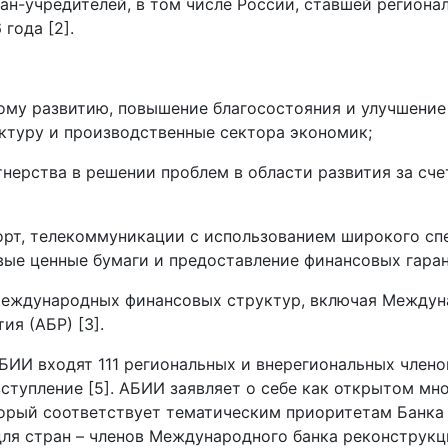
ан-учредителей, в том числе России, ставшей региона
года [2].
ому развитию, повышение благосостояния и улучшение
ктуру и производственные сектора экономик;
тнерства в решении проблем в области развития за сч
орт, телекоммуникации с использованием широкого сп
вые ценные бумаги и предоставление финансовых гарант
международных финансовых структур, включая Междун
ия (АБР) [3].
БИИ входят 111 региональных и внерегиональных членов
вступление [5]. АБИИ заявляет о себе как открытом м
орый соответствует тематическим приоритетам Банка 
для стран – членов Международного банка реконструкц