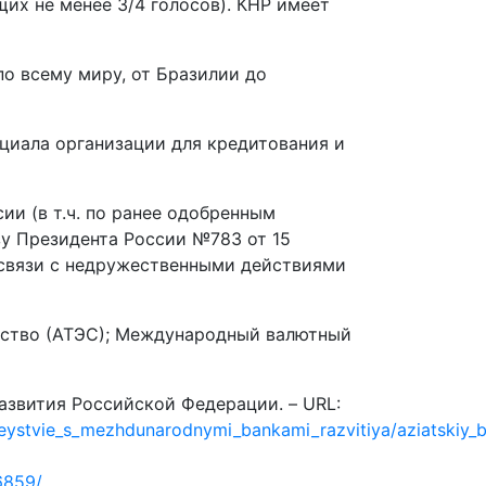
щих не менее 3/4 голосов). КНР имеет
о всему миру, от Бразилии до
циала организации для кредитования и
ии (в т.ч. по ранее одобренным
зу Президента России №783 от 15
в связи с недружественными действиями
чество (АТЭС); Международный валютный
азвития Российской Федерации. – URL:
stvie_s_mezhdunarodnymi_bankami_razvitiya/aziatskiy_bank
36859/