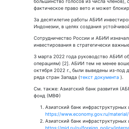
большинство голосов из числа членов), 
фактическое право вето и может блокир
За десятилетие работы АБИИ инвестиров
Индонезии, в целях создания устойчиво
Сотрудничество России и АБИИ изначаль
инвестирования в стратегически важные
3 марта 2022 года руководство АБИИ об
операциям) [2]. АБИИ тем не менее воше
октября 2022 г., были выведены из-под
ряда стран Запада (
текст документа
).
См. также: Азиатский банк развития (А
фонд (МВФ)
Азиатский банк инфраструктурных 
https://www.economy.gov.ru/material/
Азиатский банк инфраструктурных и
https://mid.ru/ru/foreign_policy/inter