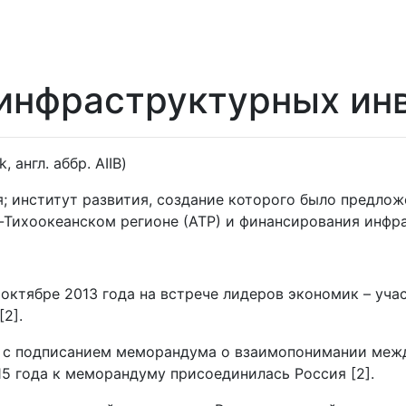
 инфраструктурных ин
k, англ. аббр. AIIB)
 институт развития, создание которого было предлож
-Тихоокеанском регионе (АТР) и финансирования инфр
ктябре 2013 года на встрече лидеров экономик – уча
2].
а с подписанием меморандума о взаимопонимании меж
15 года к меморандуму присоединилась Россия [2].