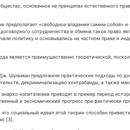
 общество, основанное на принципах естественного пра
е предполагает «свободное владение самим собой» и с
м договорного сотрудничества и обмена такое право яв
чали политику и основывались на частном праве и ин
рда является преимущественно теоретической, поскол
.
и Дж. Шульман предложили практические подходы по д
тельств, декриминализацию контрабанды, а также мак
анархо-капитализма приводят в пример период истории 
твенный и экономический прогресс при фактически пр
 что социальный идеал этой теории способен привест
ю [3].