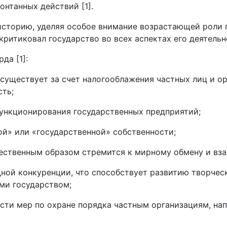
онтанных действий [1].
сторию, уделяя особое внимание возрастающей роли го
критиковал государство во всех аспектах его деятельн
да [1]:
 существует за счет налогооблажения частных лиц и о
сть;
функционирования государственных предприятий;
й» или «государственной» собственности;
стественным образом стремится к мирному обмену и в
дной конкуренции, что способствует развитию творчес
ми государством;
ости мер по охране порядка частным организациям, н