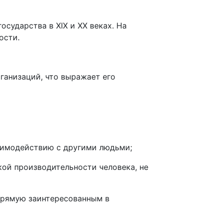
сударства в XIX и XX веках. На
ости.
рганизаций, что выражает его
заимодействию с другими людьми;
кой производительности человека, не
апрямую заинтересованным в