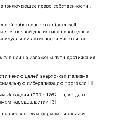
ва (включающее право собственности),
воей собственностью (англ. self-
ляется почвой для истинно свободных
дивидуальной активности участников
ьку в ней не изложены пути достижения
остижению целей анархо-капитализма,
симальную либерализацию торговли [1].
Исландии (930 - 1262 гг.), когда в
ямом народовластии [3].
и скорее к новым формам тирании и