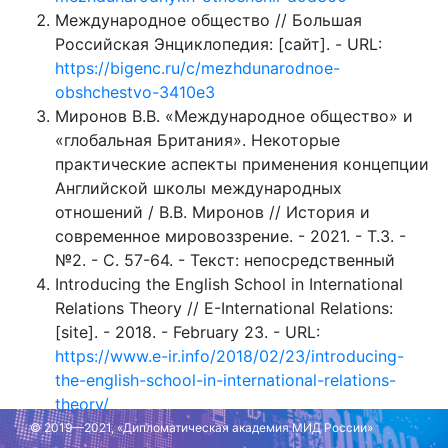
Международное общество // Большая
Российская Энциклопедия: [сайт]. - URL:
https://bigenc.ru/c/mezhdunarodnoe-
obshchestvo-3410e3
Миронов В.В. «Международное общество» и
«глобальная Британия». Некоторые
практические аспекты применения концепции
Английской школы международных
отношений / В.В. Миронов // История и
современное мировоззрение. - 2021. - Т.3. -
№2. - С. 57-64. - Текст: непосредственный
Introducing the English School in International
Relations Theory // E-International Relations:
[site]. - 2018. - February 23. - URL:
https://www.e-ir.info/2018/02/23/introducing-
the-english-school-in-international-relations-
theory/
© 2019—2021, «Дипломатическая академия МИД России»