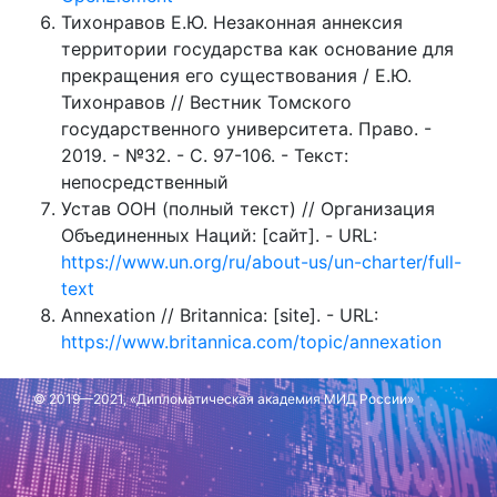
Тихонравов Е.Ю. Незаконная аннексия
территории государства как основание для
прекращения его существования / Е.Ю.
Тихонравов // Вестник Томского
государственного университета. Право. -
2019. - №32. - С. 97-106. - Текст:
непосредственный
Устав ООН (полный текст) // Организация
Объединенных Наций: [сайт]. - URL:
https://www.un.org/ru/about-us/un-charter/full-
text
Annexation // Britannica: [site]. - URL:
https://www.britannica.com/topic/annexation
© 2019—2021, «Дипломатическая академия МИД России»
Обновлено: 30 января 2025 г.