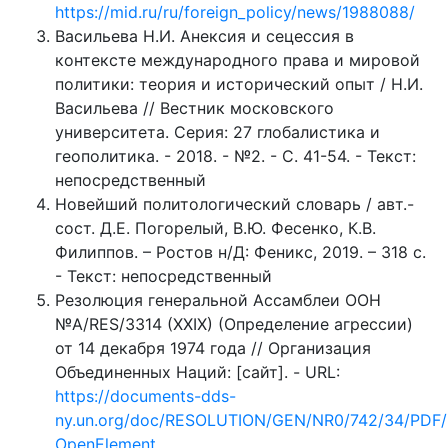
https://mid.ru/ru/foreign_policy/news/1988088/
Васильева Н.И. Анексия и сецессия в
контексте международного права и мировой
политики: теория и исторический опыт / Н.И.
Васильева // Вестник московского
университета. Серия: 27 глобалистика и
геополитика. - 2018. - №2. - С. 41-54. - Текст:
непосредственный
Новейший политологический словарь / авт.-
сост. Д.Е. Погорелый, В.Ю. Фесенко, К.В.
Филиппов. – Ростов н/Д: Феникс, 2019. – 318 с.
- Текст: непосредственный
Резолюция генеральной Ассамблеи ООН
№A/RES/3314 (XXIX) (Определение агрессии)
от 14 декабря 1974 года // Организация
Объединенных Наций: [сайт]. - URL:
https://documents-dds-
ny.un.org/doc/RESOLUTION/GEN/NR0/742/34/PDF/
OpenElement