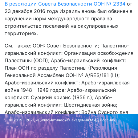
В резолюции Совета Безопасности ООН № 2334
от
23 декабря 2016 года Израиль вновь был обвинен в
нарушении норм международного права за
строительство поселений на оккупированных
территориях.
См. также: ООН: Совет Безопасности; Палестино-
израильский конфликт: Организация освобождения
Палестины (ООП); Арабо-израильский конфликт:
План ООН по разделу Палестины (Резолюция
Генеральной Ассамблеи ООН № A/RES/181 (II));
Арабо-израильский конфликт: Арабо-израильская
война 1948 - 1949 годов; Арабо-израильский
конфликт: Суэцкий кризис (1956 г.); Арабо-
израильский конфликт: Шестидневная война;
Арабо-израильский конфликт: Война Судного дня
© 2019—2021, «Дипломатическая академия МИД России»
Обновлено: 16 октября 2023 г.