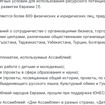
ятных условий для использования ресурсного потенци
развитие Евразии [1].
ляются более 800 физических и юридических лиц, пре
шений о сотрудничестве с организациями бизнеса, то
ыми центрами, различными общественными организаци
гызстана, Таджикистана, Узбекистана, Турции, Болгари
пломатии, используемые Ассамблеей:
о работе с детьми и молодежью);
 (проекты в сфере образования и науки);
я (проекты, посвященные общей истории, проекты, п
ъединяющего русского языка; Культурный обмен и Гума
мблеей народов Евразии, прошли при поддержке ЮНЕСК
 Ассамблеей: «Дни Ассамблеи» в разных странах, «Дети