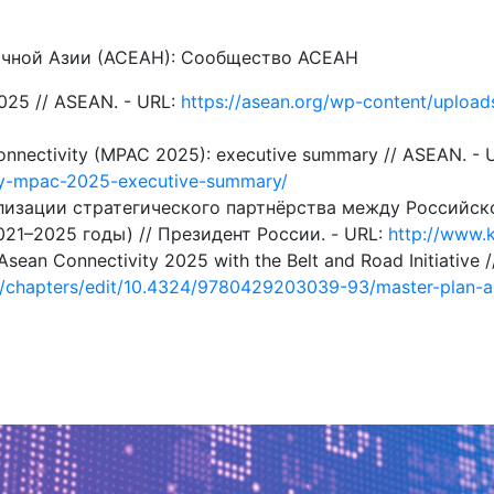
очной Азии (АСЕАН): Сообщество АСЕАН
025 // ASEAN. - URL:
https://asean.org/wp-content/uplo
onnectivity (MPAC 2025): executive summary // ASEAN. - 
ity-mpac-2025-executive-summary/
лизации стратегического партнёрства между Российс
21–2025 годы) // Президент России. - URL:
http://www.
 Asean Connectivity 2025 with the Belt and Road Initiative
m/chapters/edit/10.4324/9780429203039-93/master-plan-a