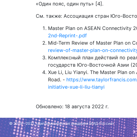
«Один пояс, один путь» [4].
См. также: Ассоциация стран Юго-Вост
Master Plan on ASEAN Connectivity 2
2nd-Reprint-.pdf
Mid-Term Review of Master Plan on C
review-of-master-plan-on-connectiv
Комплексный план действий по реа
государств Юго-Восточной Азии (20
Xue Li, Liu Yianyi. The Master Plan on
Road. -
https://www.taylorfrancis.co
initiative-xue-li-liu-tianyi
Обновлено: 18 августа 2022 г.
© 2019—2021, «Дипломатическая академия МИД России»