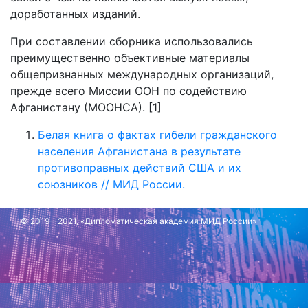
доработанных изданий.
При составлении сборника использовались
преимущественно объективные материалы
общепризнанных международных организаций,
прежде всего Миссии ООН по содействию
Афганистану (МООНСА). [1]
Белая книга о фактах гибели гражданского
населения Афганистана в результате
противоправных действий США и их
союзников // МИД России.
© 2019—2021, «Дипломатическая академия МИД России»
Обновлено: 10 января 2023 г.