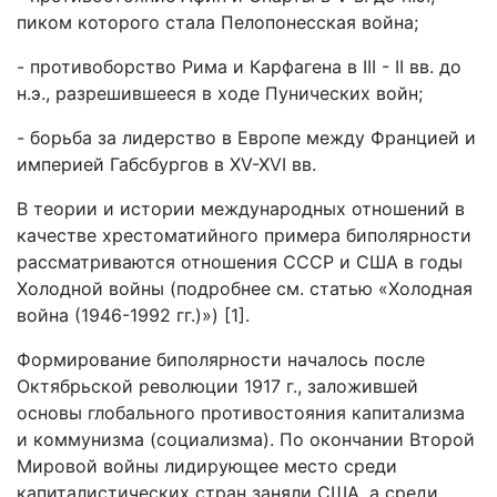
пиком которого стала Пелопонесская война;
- противоборство Рима и Карфагена в III - II вв. до
н.э., разрешившееся в ходе Пунических войн;
- борьба за лидерство в Европе между Францией и
империей Габсбургов в XV-XVI вв.
В теории и истории международных отношений в
качестве хрестоматийного примера биполярности
рассматриваются отношения СССР и США в годы
Холодной войны (подробнее см. статью «Холодная
война (1946-1992 гг.)») [1].
Формирование биполярности началось после
Октябрьской революции 1917 г., заложившей
основы глобального противостояния капитализма
и коммунизма (социализма). По окончании Второй
Мировой войны лидирующее место среди
капиталистических стран заняли США, а среди