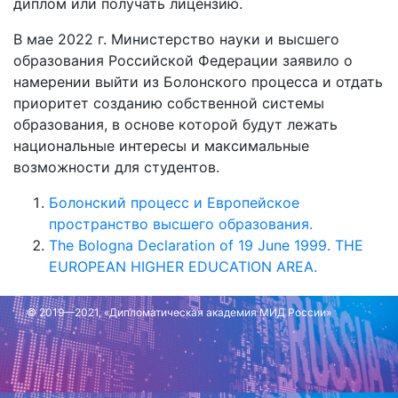
диплом или получать лицензию.
В мае 2022 г. Министерство науки и высшего
образования Российской Федерации заявило о
намерении выйти из Болонского процесса и отдать
приоритет созданию собственной системы
образования, в основе которой будут лежать
национальные интересы и максимальные
возможности для студентов.
Болонский процесс и Европейское
пространство высшего образования.
The Bologna Declaration of 19 June 1999. THE
EUROPEAN HIGHER EDUCATION AREA.
© 2019—2021, «Дипломатическая академия МИД России»
Обновлено: 27 мая 2022 г.