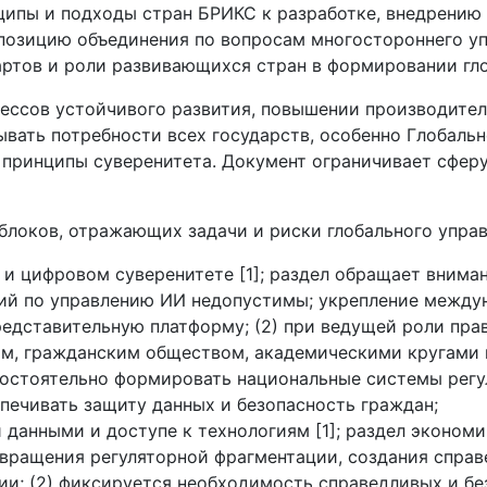
ципы и подходы стран БРИКС к разработке, внедрению 
позицию объединения по вопросам многостороннего уп
артов и роли развивающихся стран в формировании глоб
ессов устойчивого развития, повышении производител
вать потребности всех государств, особенно Глобальн
 принципы суверенитета. Документ ограничивает сфер
блоков, отражающих задачи и риски глобального упра
и цифровом суверенитете [1]; раздел обращает вниман
лий по управлению ИИ недопустимы; укрепление между
редставительную платформу; (2) при ведущей роли пра
ом, гражданским обществом, академическими кругами 
мостоятельно формировать национальные системы регу
печивать защиту данных и безопасность граждан;
 данными и доступе к технологиям [1]; раздел экономи
вращения регуляторной фрагментации, создания справ
и; (2) фиксируется необходимость справедливых и бе