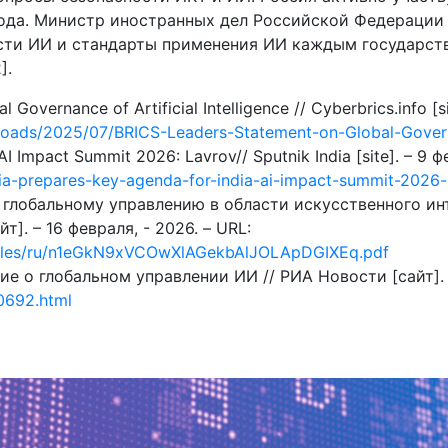
ода. Министр иностранных дел Российской Федерации 
сти ИИ и стандарты применения ИИ каждым государств
].
 Governance of Artificial Intelligence // Cyberbrics.info [s
uploads/2025/07/BRICS-Leaders-Statement-on-Global-Gover
AI Impact Summit 2026: Lavrov// Sputnik India [site]. – 9 ф
sia-prepares-key-agenda-for-india-ai-impact-summit-2026
 глобальному управлению в области искусственного ин
т]. – 16 февраля, - 2026. – URL:
ts/files/ru/n1eGkN9xVCOwXlAGekbAlJOLApDGIXEq.pdf
 о глобальном управлении ИИ // РИА Новости [сайт]. -
0692.html