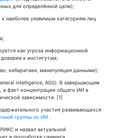
нных для определённой цели);
 к наиболее уязвимым категориям лиц
а;
ируется как угроза информационной
доверие к институтам;
о, кибератаки, манипуляция данными);
eral intelligence, AGI)). В завершающем
, а факт концентрации общего ИИ в
ической зависимости. [1]
содержательного участия развивающихся
чной группы по ИИ
.
РИКС и назвал актуальной
ует в проработке саммита,