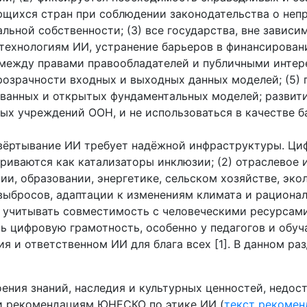
щихся стран при соблюдении законодательства о неп
льной собственности; (3) все государства, вне завис
к технологиям ИИ, устранение барьеров в финансирова
с между правами правообладателей и публичными инте
розрачности входных и выходных данных моделей; (5)
ванных и открытых фундаментальных моделей; развити
ых учреждений ООН, и не использоваться в качестве б
азвёртывание ИИ требует надёжной инфраструктуры. Ци
иваются как катализаторы инклюзии; (2) отраслевое 
ии, образовании, энергетике, сельском хозяйстве, эко
ыбросов, адаптации к изменениям климата и рационал
 учитывать совместимость с человеческими ресурсами
ть цифровую грамотность, особенно у педагогов и обу
я и ответственном ИИ для блага всех [1]. В данном р
оения знаний, наследия и культурных ценностей, недос
и рекомендациям ЮНЕСКО по этике ИИ (
текст рекомен