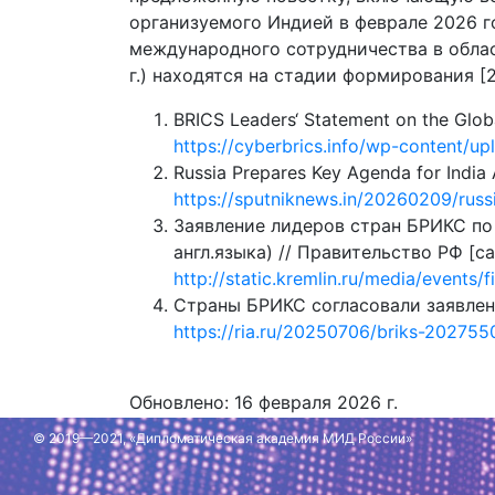
организуемого Индией в феврале 2026 г
международного сотрудничества в обла
г.) находятся на стадии формирования [2
BRICS Leaders‘ Statement on the Global
https://cyberbrics.info/wp-content/
Russia Prepares Key Agenda for India 
https://sputniknews.in/20260209/rus
Заявление лидеров стран БРИКС по
англ.языка) // Правительство РФ [сай
http://static.kremlin.ru/media/even
Страны БРИКС согласовали заявление
https://ria.ru/20250706/briks-202755
Обновлено: 16 февраля 2026 г.
© 2019—2021, «Дипломатическая академия МИД России»