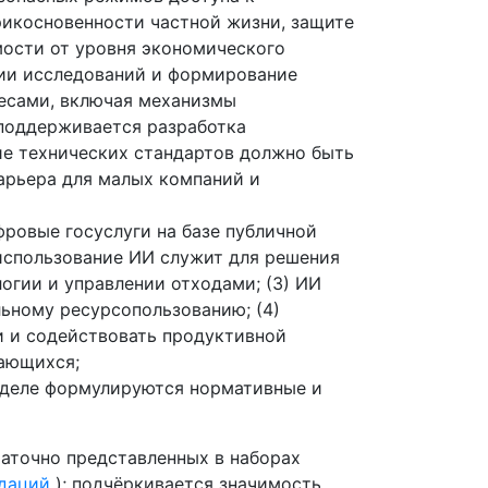
рикосновенности частной жизни, защите
имости от уровня экономического
нии исследований и формирование
ресами, включая механизмы
 поддерживается разработка
е технических стандартов должно быть
арьера для малых компаний и
фровые госуслуги на базе публичной
использование ИИ служит для решения
логии и управлении отходами; (3) ИИ
ьному ресурсопользованию; (4)
 и содействовать продуктивной
чающихся;
азделе формулируются нормативные и
таточно представленных в наборах
даций
); подчёркивается значимость