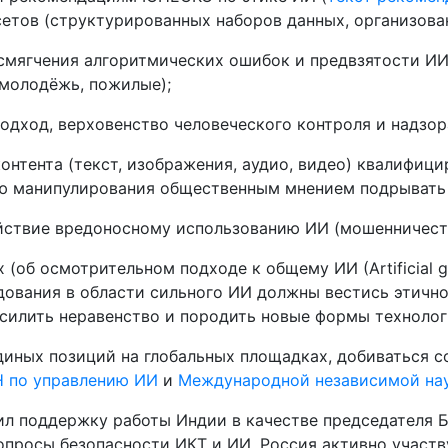
етов (структурированных наборов данных, организова
смягчения алгоритмических ошибок и предвзятости ИИ
 молодёжь, пожилые);
одход, верховенство человеческого контроля и надзор
контента (текст, изображения, аудио, видео) квалифиц
ю манипулирования общественным мнением подрывать 
йствие вредоносному использованию ИИ (мошенничеств
(об осмотрительном подходе к общему ИИ (Artificial gen
дования в области сильного ИИ должны вестись этично
силить неравенство и породить новые формы технолог
диных позиций на глобальных площадках, добиваться 
Н по управлению ИИ
и
Международной независимой нау
л поддержку работы Индии в качестве председателя Б
просы безопасности ИКТ и ИИ. Россия активно участв