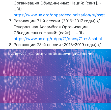
Организация Объединенных Наций: [сайт]. -
URL:
https://www.un.org/dppa/decolonization/ru/nsgt
Резолюции 71-й сессии (2016–2017 годы) //
Генеральная Ассамблея Организации
Объединенных Наций: [сайт]. - URL:
https://www.un.org/ru/ga/71/docs/71res3.shtml
Резолюции 73-й сессии (2018–2019 годы) //
Генеральная Ассамблея Организации
© 2019—2021, «Дипломатическая академия МИД России»
Объединенных Наций: [сайт]. - URL:
https://www.un.org/ru/ga/73/docs/73res_nocte.sht
Обновлено: 7 октября 2024 г.