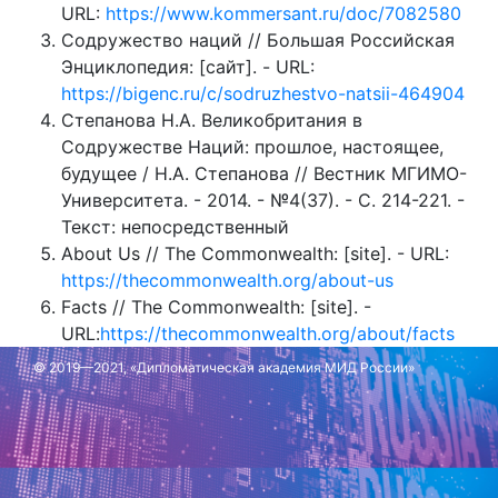
URL:
https://www.kommersant.ru/doc/7082580
Содружество наций // Большая Российская
Энциклопедия: [сайт]. - URL:
https://bigenc.ru/c/sodruzhestvo-natsii-464904
Степанова Н.А. Великобритания в
Содружестве Наций: прошлое, настоящее,
будущее / Н.А. Степанова // Вестник МГИМО-
Университета. - 2014. - №4(37). - С. 214-221. -
Текст: непосредственный
About Us // The Commonwealth: [site]. - URL:
https://thecommonwealth.org/about-us
Facts // The Commonwealth: [site]. -
URL:
https://thecommonwealth.org/about/facts
Member Countries // The Commonwealth: [site]. -
© 2019—2021, «Дипломатическая академия МИД России»
URL:
https://thecommonwealth.org/our-member-
countries
Обновлено: 18 октября 2024 г.