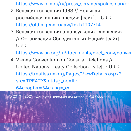
https://www.mid.ru/ru/press_service/spokesman/bri
Венская конвенция 1963 // Большая
российская энциклопедия: [сайт]. - URL:
https://old.bigenc.ru/law/text/1907714
Венская конвенция о консульских сношениях
// Организация Объединенных Наций: [сайт]. -
URL:
https://www.un.org/ru/documents/decl_conv/conven
Vienna Convention on Consular Relations //
United Nations Treaty Collection: [site]. - URL:
https://treaties.un.org/Pages/ViewDetails.aspx?
src=TREATY&mtdsg_no=III-
6&chapter=3&clang=_en
© 2019—2021, «Дипломатическая академия МИД России»
Обновлено: 26 августа 2024 г.