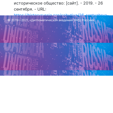
историческое общество: [сайт]. - 2019. - 26
сентября. - URL:
https://historyrussia.org/sobytiya/26-sentyabrya-
© 2019—2021, «Дипломатическая академия МИД России»
1815-goda-byl-podpisan-akt-svyashchennogo-
soyuza.html
Обновлено: 11 марта 2025 г.