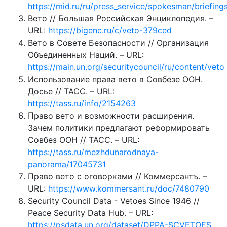
https://mid.ru/ru/press_service/spokesman/briefin
Вето // Большая Российская Энциклопедия. –
URL:
https://bigenc.ru/c/veto-379ced
Вето в Совете Безопасности // Организация
Объединенных Наций. – URL:
https://main.un.org/securitycouncil/ru/content/veto
Использование права вето в Совбезе ООН.
Досье // ТАСС. – URL:
https://tass.ru/info/2154263
Право вето и возможности расширения.
Зачем политики предлагают реформировать
Совбез ООН // ТАСС. – URL:
https://tass.ru/mezhdunarodnaya-
panorama/17045731
Право вето с оговорками // Коммерсантъ. –
URL:
https://www.kommersant.ru/doc/7480790
Security Council Data - Vetoes Since 1946 //
Peace Security Data Hub. – URL:
https://psdata.un.org/dataset/DPPA-SCVETOES