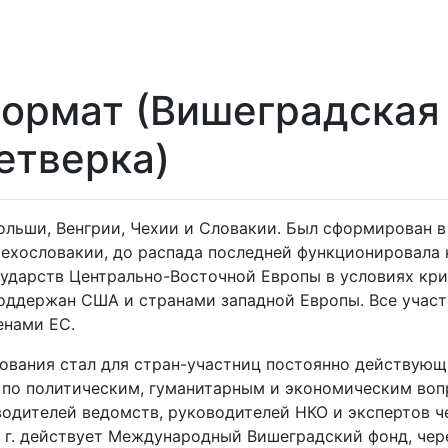
ормат (Вишеградская 
етверка)
льши, Венгрии, Чехии и Словакии. Был сформирован в 1
ехословакии, до распада последней функционировала 
осударств Центрально-Восточной Европы в условиях кри
оддержан США и странами западной Европы. Все участ
енами ЕС.
ования стал для стран-участниц постоянно действую
 по политическим, гуманитарным и экономическим воп
водителей ведомств, руководителей НКО и экспертов ч
0 г. действует Международный Вишеградский фонд, че