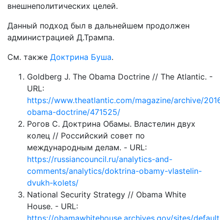
внешнеполитических целей.
Данный подход был в дальнейшем продолжен
администрацией Д.Трампа.
См. также
Доктрина Буша
.
Goldberg J. The Obama Doctrine // The Atlantic. -
URL:
https://www.theatlantic.com/magazine/archive/201
obama-doctrine/471525/
Рогов С. Доктрина Обамы. Властелин двух
колец // Российский совет по
международным делам. - URL:
https://russiancouncil.ru/analytics-and-
comments/analytics/doktrina-obamy-vlastelin-
dvukh-kolets/
National Security Strategy // Obama White
House. - URL:
https://obamawhitehouse.archives.gov/sites/default/