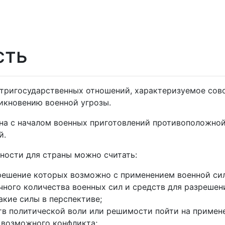
сть
тригосударственных отношений, характеризуемое сов
икновению военной угрозы.
ана с началом военных приготовлений противоположной 
й.
ности для страны можно считать:
решение которых возможно с применением военной си
чного количества военных сил и средств для разрешен
акие силы в перспективе;
тв политической воли или решимости пойти на примен
 возможного конфликта;