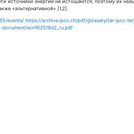
, эти источники энергии не истощаются, поэтому их на
кже «альтернативной» [1,2].
565/events/
https://archive.ipcc.ch/pdf/glossary/tar-ipcc-te
ial-document/ecn162018d2_ru.pdf