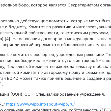
ародное бюро, которое является Секретариатом орган
постоянно действующие комитеты, которые могут быт
ме и бюджету, Комитет по развитию и интеллектуально
ллектуальной собственности, генетическим ресурсам,
ав) [4]. На основании договоров о международных кла
 периодический пересмотр и обновление систем класс
льные комитеты экспертов, учрежденные решением Ге
еления необходимости – или отсутствия таковой – в 
ву, Постоянный комитет по законодательству в облас
остоянный комитет по авторскому праву и смежным пра
ган ВОИС может также принять решение о создании ра
].
наций (ООН); ООН: Специализированные учреждения.
RL:
https://www.wipo.int/about-wipo/ru/
 организацию интеллектуальной собственности // ВОИ