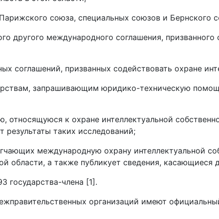
Парижского союза, специальных союзов и Бернского с
го другого международного соглашения, призванного 
ых соглашений, призванных содействовать охране инт
дарствам, запрашивающим юридико-техническую помощ
ю, относящуюся к охране интеллектуальной собственн
т результаты таких исследований;
легчающих международную охрану интеллектуальной со
й области, а также публикует сведения, касающиеся дан
 государства-члена [1].
ежправительственных организаций имеют официальный