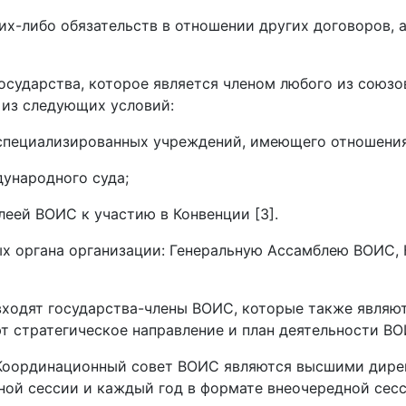
ких-либо обязательств в отношении других договоров,
осударства, которое является членом любого из союзов
 из следующих условий:
з специализированных учреждений, имеющего отношени
дународного суда;
блеей ВОИС к участию в Конвенции [3].
х органа организации: Генеральную Ассамблею ВОИС
ходят государства-члены ВОИС, которые также являютс
 стратегическое направление и план деятельности ВО
 Координационный совет ВОИС являются высшими дир
ной сессии и каждый год в формате внеочередной сесс