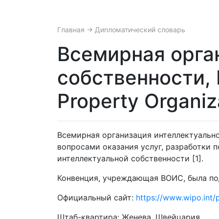
Главная
→ Дипломатический словарь
Всемирная орга
собственности, В
Property Organiz
Всемирная организация интеллектуальн
вопросами оказания услуг, разработки 
интеллектуальной собственности [1].
Конвенция, учреждающая ВОИС, была подпис
Официальный сайт:
https://www.wipo.int/p
Штаб-квартира: Женева, Швейцария.