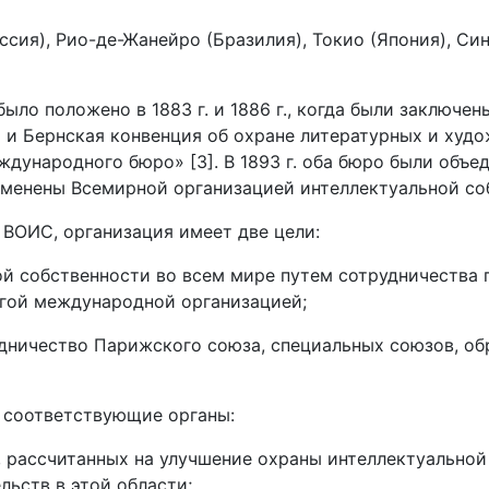
ия), Рио-де-Жанейро (Бразилия), Токио (Япония), Син
ло положено в 1883 г. и 1886 г., когда были заключе
и Бернская конвенция об охране литературных и худо
ународного бюро» [3]. В 1893 г. оба бюро были объедин
менены Всемирной организацией интеллектуальной соб
 ВОИС, организация имеет две цели:
ой собственности во всем мире путем сотрудничества 
угой международной организацией;
дничество Парижского союза, специальных союзов, обр
 соответствующие органы:
 рассчитанных на улучшение охраны интеллектуальной
ьств в этой области;