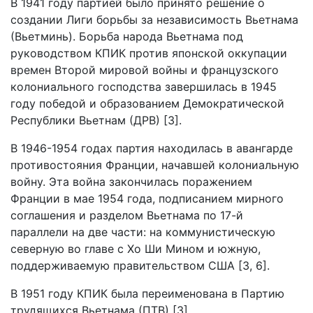
В 1941 году партией было принято решение о
создании Лиги борьбы за независимость Вьетнама
(Вьетминь). Борьба народа Вьетнама под
руководством КПИК против японской оккупации
времен Второй мировой войны и французского
колониального господства завершилась в 1945
году победой и образованием Демократической
Республики Вьетнам (ДРВ) [3].
В 1946-1954 годах партия находилась в авангарде
противостояния Франции, начавшей колониальную
войну. Эта война закончилась поражением
Франции в мае 1954 года, подписанием мирного
соглашения и разделом Вьетнама по 17-й
параллели на две части: на коммунистическую
северную во главе с Хо Ши Мином и южную,
поддерживаемую правительством США [3, 6].
В 1951 году КПИК была переименована в Партию
трудящихся Вьетнама (ПТВ) [3].