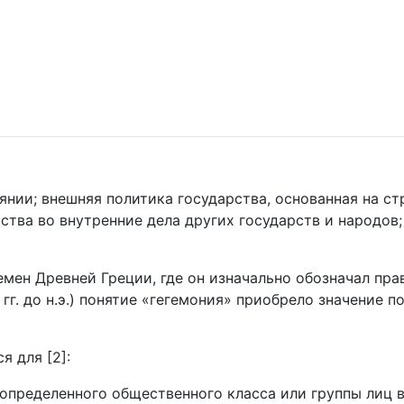
иянии; внешняя политика государства, основанная на с
ства во внутренние дела других государств и народов
емен Древней Греции, где он изначально обозначал пра
гг. до н.э.) понятие «гегемония» приобрело значение 
я для [2]:
определенного общественного класса или группы лиц в