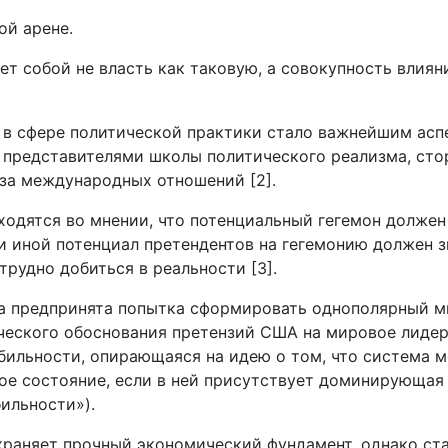
ой арене.
т собой не власть как таковую, а совокупность влиян
 в сфере политической практики стало важнейшим асп
 представителями школы политического реализма, ст
за международных отношений [2].
одятся во мнении, что потенциальный гегемон должен
и иной потенциал претендентов на гегемонию должен 
трудно добиться в реальности [3].
 предпринята попытка сформировать однополярный ми
ческого обоснования претензий США на мировое лиде
абильности, опирающаяся на идею о том, что система
ое состояние, если в ней присутствует доминирующая
ильности»).
охраняет прочный экономический фундамент, однако ст