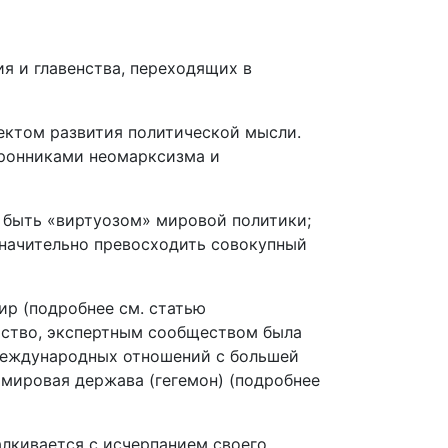
ия и главенства, переходящих в
ектом развития политической мысли.
оронниками неомарксизма и
 быть «виртуозом» мировой политики;
значительно превосходить совокупный
р (подробнее см. статью
рство, экспертным сообществом была
 международных отношений с большей
 мировая держава (гегемон) (подробнее
алкивается с исчерпанием своего