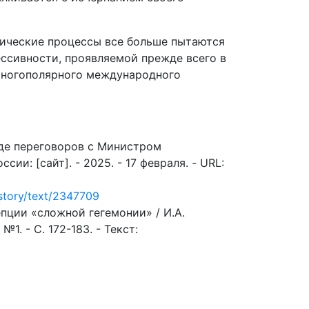
тические процессы все больше пытаются
ессивности, проявляемой прежде всего в
 многополярного международного
де переговоров с Министром
и: [сайт]. - 2025. - 17 февраля. - URL:
istory/text/2347709
пции «сложной гегемонии» / И.А.
1. - С. 172-183. - Текст: