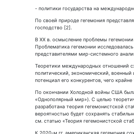
- политики государства на международн
По своей природе гегемония представляе
господство [2].
В XX в. осмысление проблемы гегемонии
Проблематика гегемонии исследовалась
представителями мир-системного анали
Теоретики международных отношений сх
политический, экономический, военный 
потенциал его конкурентов, чего крайне 
По окончании Холодной войны США была
«Однополярный мир»). С целью теорети
разработана теория гегемонистской ст
вероятностью будет сохранять стабильн
см. статью «Теория гегемонистской стаб
К 2020-м гг. американская гегемония с