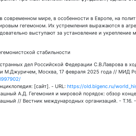
в современном мире, в особенности в Европе, на поли
мировым гегемоном. Их устремления выражаются в агр
едовательно выступают за установление и укрепление
егемонистской стабильности
странных дел Российской Федерации С.В.Лаврова в хо
М.Джуричем, Москва, 17 февраля 2025 года // МИД Росси
/1997902/
циклопедия: [сайт]. - URL:
https://old.bigenc.ru/world_h
машный А.Д. Гегемония и мировой порядок: обзор конце
шный // Вестник международных организаций. - Т.16. - №