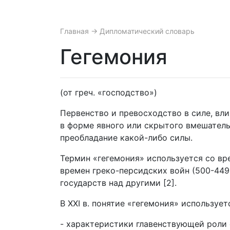
Главная
→ Дипломатический словарь
Гегемония
(от греч. «господство»)
Первенство и превосходство в силе, вл
в форме явного или скрытого вмешатель
преобладание какой-либо силы.
Термин «гегемония» используется со вр
времен греко-персидских войн (500-449 
государств над другими [2].
В XXI в. понятие «гегемония» используетс
- характеристики главенствующей роли 