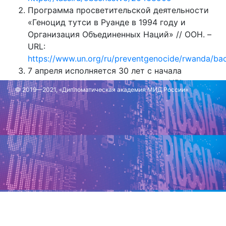
Программа просветительской деятельности
«Геноцид тутси в Руанде в 1994 году и
Организация Объединенных Наций» // ООН. –
URL:
https://www.un.org/ru/preventgenocide/rwanda/ba
7 апреля исполняется 30 лет с начала
геноцида народа тутси в Руанде. –URL:
© 2019—2021, «Дипломатическая академия МИД России»
https://t.me/MariaVladimirovnaZakharova/7786
Обновлено: 8 апреля 2024 г.