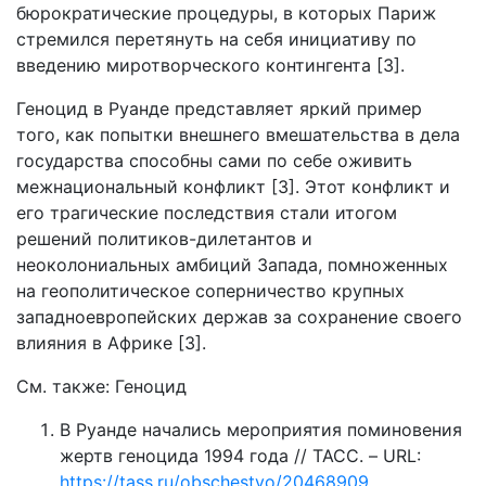
бюрократические процедуры, в которых Париж
стремился перетянуть на себя инициативу по
введению миротворческого контингента [3].
Геноцид в Руанде представляет яркий пример
того, как попытки внешнего вмешательства в дела
государства способны сами по себе оживить
межнациональный конфликт [3]. Этот конфликт и
его трагические последствия стали итогом
решений политиков-дилетантов и
неоколониальных амбиций Запада, помноженных
на геополитическое соперничество крупных
западноевропейских держав за сохранение своего
влияния в Африке [3].
См. также: Геноцид
В Руанде начались мероприятия поминовения
жертв геноцида 1994 года // ТАСС. – URL:
https://tass.ru/obschestvo/20468909