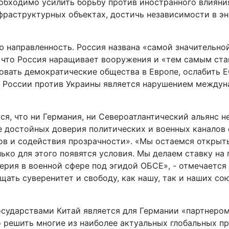
еобходимо усилить борьбу против иностранного влияни
фраструктурных объектах, достичь независимости в э
 направленность. Россия названа «самой значительной
 что Россия наращивает вооружения и «тем самым ста
овать демократические общества в Европе, ослабить ЕС
на России против Украины является нарушением междун
ся, что ни Германия, ни Североатлантический альянс 
ие достойных доверия политических и военных каналов
ов и содействия прозрачности». «Мы остаемся откры
ько для этого появятся условия. Мы делаем ставку на
ия в военной сфере под эгидой ОБСЕ», - отмечается 
ать суверенитет и свободу, как нашу, так и наших со
осударствами Китай является для Германии «партнеро
 решить многие из наиболее актуальных глобальных пр