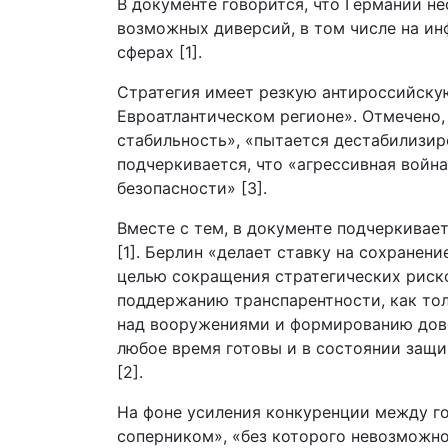
В документе говорится, что Германии н
возможных диверсий, в том числе на ин
сферах [1].
Стратегия имеет резкую антироссийскую
Евроатлантическом регионе». Отмечено,
стабильность», «пытается дестабилизир
подчеркивается, что «агрессивная вой
безопасности» [3].
Вместе с тем, в документе подчеркивает
[1]. Берлин «делает ставку на сохранен
целью сокращения стратегических риск
поддержанию транспарентности, как тол
над вооружениями и формированию довер
любое время готовы и в состоянии защищ
[2].
На фоне усиления конкуренции между г
соперником», «без которого невозможно