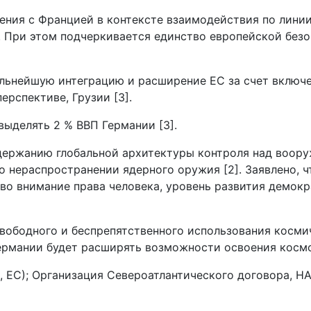
ния с Францией в контексте взаимодействия по линии
]. При этом подчеркивается единство европейской без
льнейшую интеграцию и расширение ЕС за счет включен
ерспективе, Грузии [3].
ыделять 2 % ВВП Германии [3].
держанию глобальной архитектуры контроля над воору
о нераспространении ядерного оружия [2]. Заявлено, ч
во внимание права человека, уровень развития демокр
вободного и беспрепятственного использования косми
Германии будет расширять возможности освоения космо
ЕС); Организация Североатлантического договора, НАТО 