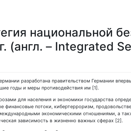
тегия национальной б
 (англ. – Integrated Se
ермании разработана правительством Германии впервы
шие годы и меры противодействия им [1].
розами для населения и экономики государства опред
ые финансовые потоки, кибертерроризм, продовольстве
с международными экономическими отношениями, а та
ческая зависимость в жизненно важных сферах [2].