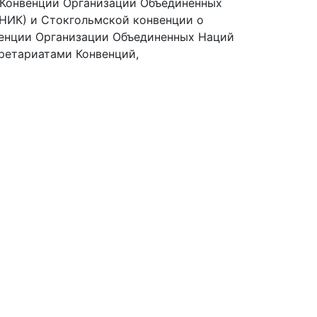
 Конвенции Организации Объединенных
ОНИК) и Стокгольмской конвенции о
венции Организации Объединенных Наций
кретариатами Конвенций,