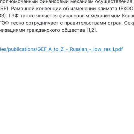
уполномоченный финансовый механизм осуществления
КБР), Рамочной конвенции об изменении климата (РКО
СОЗ). ГЭФ также является финансовым механизмом Кон
ГЭФ тесно сотрудничает с правительствами стран, Се
изациями гражданского общества [1,2].
iles/publications/GEF_A_to_Z_-_Russian_-_low_res_1.pdf