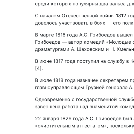
среди которых популярны два вальса для
С началом Отечественной войны 1812 го
довелось участвовать в боях — его полк 
В марте 1816 года А.С. Грибоедов вышел
Грибоедов — автор комедий «Молодые суп
драматургами А. Шаховским и Н. Хмельни
В июне 1817 года поступил на службу в
[4].
В июле 1818 года назначен секретарем п
главноуправляющем Грузией генерале А.П
Одновременно с государственной службо
завершена работа над знаменитой комеди
22 января 1826 года А.С. Грибоедов был
«очистительным аттестатом», поскольку 