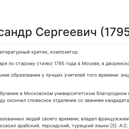
андр Сергеевич (1795
литературный критик, композитор.
аря по старому стилю) 1795 года в Москве, в дворянско
шнее образование у лучших учителей того времени: энц
обучение в Московском университетском благородном 
оду окончил словесное отделение со званием кандидат
азованных людей своего времени; владел французским,
освоил арабский, персидский, турецкий языки [5]. А.С