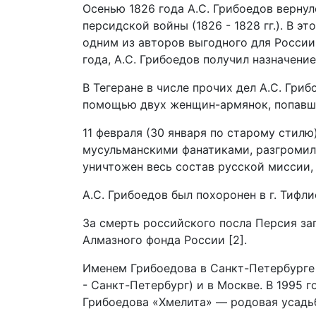
Осенью 1826 года А.С. Грибоедов вернул
персидской войны (1826 - 1828 гг.). В 
одним из авторов выгодного для России
года, А.С. Грибоедов получил назначен
В Тегеране в числе прочих дел А.С. Гри
помощью двух женщин-армянок, попавших
11 февраля (30 января по старому стил
мусульманскими фанатиками, разгромила
уничтожен весь состав русской миссии, 
А.С. Грибоедов был похоронен в г. Тифлис
За смерть российского посла Персия за
Алмазного фонда России [2].
Именем Грибоедова в Санкт-Петербурге н
- Санкт-Петербург) и в Москве. В 1995
Грибоедова «Хмелита» — родовая усадьб