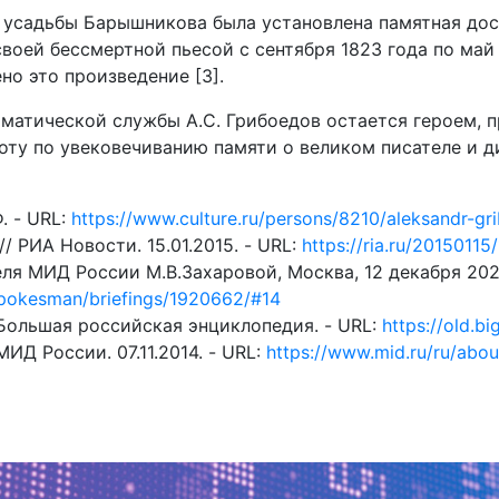
 усадьбы Барышникова была установлена памятная доск
своей бессмертной пьесой с сентября 1823 года по май 
но это произведение [3].
оматической службы А.С. Грибоедов остается героем,
оту по увековечиванию памяти о великом писателе и 
. - URL:
https://www.culture.ru/persons/8210/aleksandr-gr
 РИА Новости. 15.01.2015. - URL:
https://ria.ru/2015011
я МИД России М.В.Захаровой, Москва, 12 декабря 2023 
/spokesman/briefings/1920662/#14
Большая российская энциклопедия. - URL:
https://old.bi
ИД России. 07.11.2014. - URL:
https://www.mid.ru/ru/abou