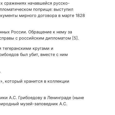
ких сражениях начавшейся русско-
дипломатическом поприще: выступил
окументы мирного договора в марте 1828
анных России. Обращение к нему за
справы с российским дипломатом [5].
и тегеранскими кругами и
рибоедов был убит, вместе с ним
.
», который хранится в коллекции
ики А.С. Грибоедову в Ленинграде (ныне
риродный музей-заповедник А.С.