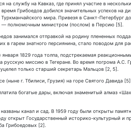
ся на службу на Кавказ, где принял участие в несколь
это время Грибоедов добился значительных успехов на 
 Туркманчайского мира. Привезя в Санкт-Петербург д
ие — полномочным министром (послом) в Персию [5].
боедов занимался отправкой на родину плененных подд
 в гарем знатного персиянина, стало поводом для ра
ю) января 1829 года толпа, подстрекаемая реакционным
 русскую миссию в Тегеране. Во время погрома А.С. Г
уцелел только старший секретарь Мальцов [2, 5].
е (ныне г. Тбилиси, Грузия) на горе Святого Давида [5]
платила богатые дары, включая знаменитый алмаз «Шах
азваны канал и сад. В 1959 году были открыты памятн
 году открыт Государственный историко-культурный и п
а Грибоедовых [2].