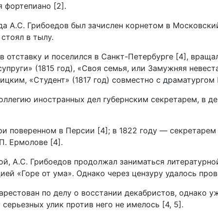
 фортепиано [2].
да А.С. Грибоедов был зачислен корнетом в Московский
стоял в тылу.
 в отставку и поселился в Санкт-Петербурге [4], враща
руги» (1815 год), «Своя семья, или Замужняя невеста»
цким, «Студент» (1817 год) совместно с драматургом П
 Коллегию иностранных дел губернским секретарем, в 
ри поверенном в Персии [4]; в 1822 году — секретаре
. Ермолове [4].
й, А.С. Грибоедов продолжал заниматься литературной
ей «Горе от ума». Однако через цензуру удалось пров
 арестован по делу о восстании декабристов, однако у
серьезных улик против него не имелось [4, 5].