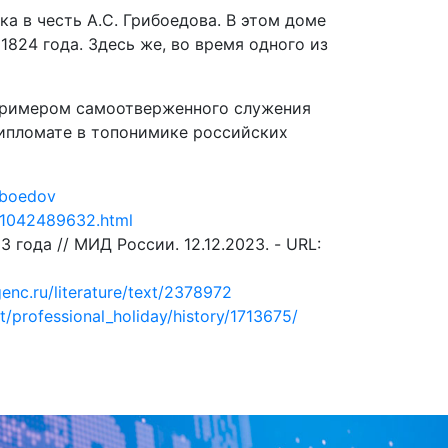
а в честь А.С. Грибоедова. В этом доме
1824 года. Здесь же, во время одного из
 примером самоотверженного служения
дипломате в топонимике российских
iboedov
5/1042489632.html
года // МИД России. 12.12.2023. - URL:
genc.ru/literature/text/2378972
t/professional_holiday/history/1713675/