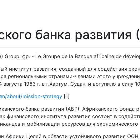
кого банка развития 
B) Group; фр. - Le Groupe de la Banque africaine de déve
ый институт развития, созданный для содействия эк
ся региональными странами-членами этого учреждения
вгуста 1963 г. в г.Хартум, Судан, и вступило в силу 10
en/about/mission-strategy
[1]
иканского банка развития (АБР), Африканского фонда р
ак финансового института развития состоит в содейс
иканцев и мобилизации ресурсов для экономического 
ми Африки Целей в области устойчивого развития ООН