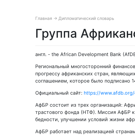
Главная
→ Дипломатический словарь
Группа Африканс
англ. - the African Development Bank (AfD
Региональный многосторонний финансов
прогрессу африканских стран, являющих
соглашением, которое было подписано 14 а
Официальный сайт:
https://www.afdb.org/
АфБР состоит из трех организаций: Афр
трастового фонда (НТФ). Миссия АфБР к
бедности, улучшении условий жизни афр
АфБР работает над реализацией страна