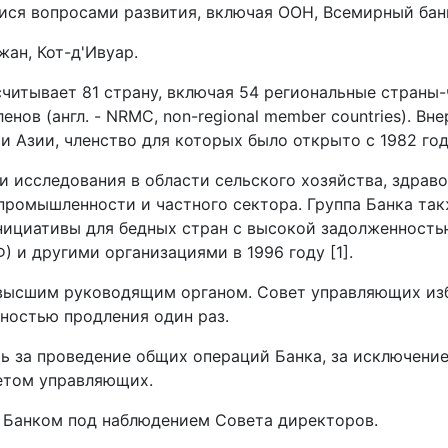
ся вопросами развития, включая ООН, Всемирный ба
ан, Кот-д'Ивуар.
читывает 81 страну, включая 54 региональные страны-чл
ленов (англ. - NRMC, non-regional member countries). В
и Азии, членство для которых было открыто с 1982 го
 исследования в области сельского хозяйства, здрав
 промышленности и частного сектора. Группа Банка так
ициативы для бедных стран с высокой задолженность
и другими организациями в 1996 году [1].
высшим руководящим органом. Совет управляющих из
жностью продления один раз.
ь за проведение общих операций Банка, за исключение
етом управляющих.
е Банком под наблюдением Совета директоров.