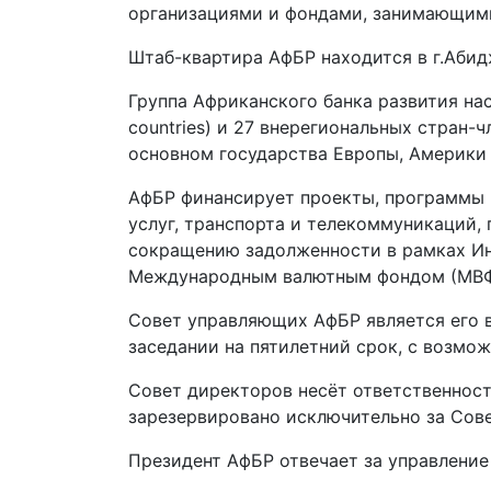
организациями и фондами, занимающими
Штаб-квартира АфБР находится в г.Абидж
Группа Африканского банка развития нас
countries) и 27 внерегиональных стран-ч
основном государства Европы, Америки 
АфБР финансирует проекты, программы и
услуг, транспорта и телекоммуникаций,
сокращению задолженности в рамках Ин
Международным валютным фондом (МВФ) 
Совет управляющих АфБР является его 
заседании на пятилетний срок, с возмо
Совет директоров несёт ответственност
зарезервировано исключительно за Сов
Президент АфБР отвечает за управлени