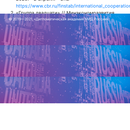
https://www.cbr.ru/finstab/international_cooperati
«Группа двадцати» // Минэкономразвития
© 2019—2021, «Дипломатическая академия МИД России»
России: [сайт]. - URL:
https://www.economy.gov.ru/material/directions
«Группа двадцати» (Справка) // МИД России:
[сайт]. - 2025. - 3 апреля. - URL:
https://www.mid.ru/ru/foreign_policy/economic_di
Обновлено: 24 ноября 2025 г.