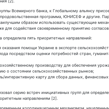
ия [2].
руппы Всемирного банка, к Глобальному альянсу прис
 продовольственная программа, ЮНИСЕФ и другие. Пар
наилучшим образом использовать существующие механ
же для содействия своевременному принятию согласова
а определила пять приоритетных направлений:
я оказания помощи Украине в экспорте сельскохозяйст
лода посредством оценки потребностей стран, гумани
охозяйственному производству для обеспечения урожа
ию о состоянии сельскохозяйственных рынков;
ь/интерактивную карту для сбора данных, финансовых
низовал серию встреч инициативных групп для определ
иоритетным направлениям [2].
 временным координационным механизмом, нацеленным