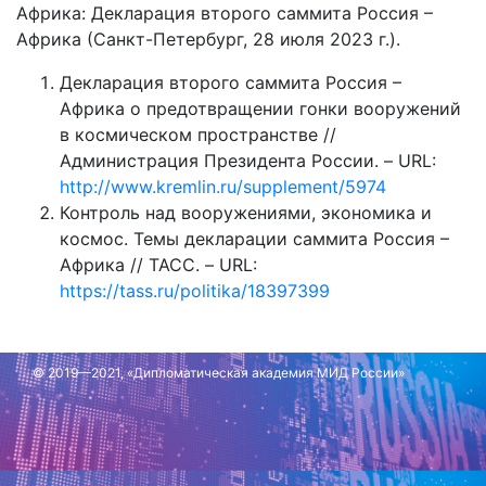
Африка: Декларация второго саммита Россия –
Африка (Санкт-Петербург, 28 июля 2023 г.).
Декларация второго саммита Россия –
Африка о предотвращении гонки вооружений
в космическом пространстве //
Администрация Президента России. – URL:
http://www.kremlin.ru/supplement/5974
Контроль над вооружениями, экономика и
космос. Темы декларации саммита Россия –
Африка // ТАСС. – URL:
https://tass.ru/politika/18397399
Обновлено: 24 августа 2023 г.
© 2019—2021, «Дипломатическая академия МИД России»