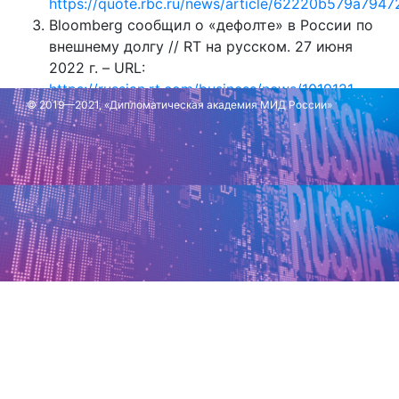
https://quote.rbc.ru/news/article/62220b579a794
Bloomberg сообщил о «дефолте» в России по
внешнему долгу // RT на русском. 27 июня
2022 г. – URL:
https://russian.rt.com/business/news/1019121-
© 2019—2021, «Дипломатическая академия МИД России»
blumberg-defolt-rossiya-dolg
Обновлено: 28 июня 2022 г.