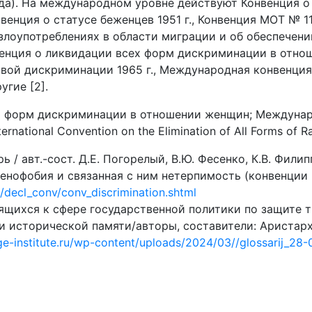
да). На международном уровне действуют Конвенция о
онвенция о статусе беженцев 1951 г., Конвенция МОТ № 
о злоупотреблениях в области миграции и об обеспече
венция о ликвидации всех форм дискриминации в отно
вой дискриминации 1965 г., Международная конвенция
угие [2].
ех форм дискриминации в отношении женщин; Междунар
ational Convention on the Elimination of All Forms of Rac
 авт.-сост. Д.Е. Погорелый, В.Ю. Фесенко, К.В. Филиппо
енофобия и связанная с ним нетерпимость (конвенции и
/decl_conv/conv_discrimination.shtml
ящихся к сфере государственной политики по защите 
и исторической памяти/авторы, составители: Аристархо
age-institute.ru/wp-content/uploads/2024/03//glossarij_28