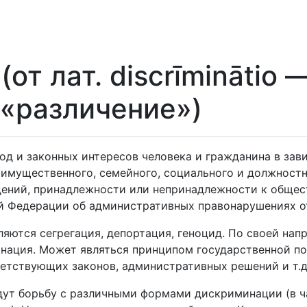
от лат. discrīminātio 
 «различение»)
д и законных интересов человека и гражданина в завис
 имущественного, семейного, социального и должностн
ждений, принадлежности или непринадлежности к обще
Федерации об административных правонарушениях от 30
ются сегрегация, депортация, геноцид. По своей нап
минация. Может являться принципом государственной п
ствующих законов, административных решений и т.д.)
ут борьбу с различными формами дискриминации (в ч