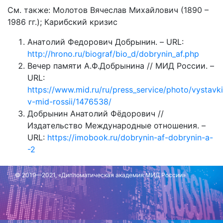
См. также: Молотов Вячеслав Михайлович (1890 –
1986 гг.); Карибский кризис
Анатолий Федорович Добрынин. – URL:
http://hrono.ru/biograf/bio_d/dobrynin_af.php
Вечер памяти А.Ф.Добрынина // МИД России. –
URL:
https://www.mid.ru/ru/press_service/photo/vystavki
v-mid-rossii/1476538/
Добрынин Анатолий Фёдорович //
Издательство Международные отношения. –
URL:
https://imobook.ru/dobrynin-af-dobrynin-a-
-2
© 2019—2021, «Дипломатическая академия МИД России»
Обновлено: 5 октября 2023 г.