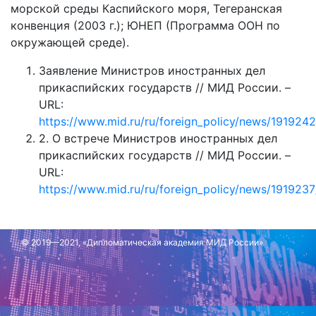
морской среды Каспийского моря, Тегеранская
конвенция (2003 г.); ЮНЕП (Программа ООН по
окружающей среде).
Заявление Министров иностранных дел
прикаспийских государств // МИД России. –
URL:
https://www.mid.ru/ru/foreign_policy/news/1919242
2. О встрече Министров иностранных дел
прикаспийских государств // МИД России. –
URL:
https://www.mid.ru/ru/foreign_policy/news/1919237
Обновлено: 6 декабря 2023 г.
© 2019—2021, «Дипломатическая академия МИД России»