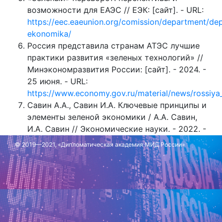
возможности для ЕАЭС // ЕЭК: [сайт]. - URL:
https://eec.eaeunion.org/comission/department/d
ekonomika/
Россия представила странам АТЭС лучшие
практики развития «зеленых технологий» //
Минэкономразвития России: [сайт]. - 2024. -
25 июня. - URL:
https://www.economy.gov.ru/material/news/rossiya_
Савин А.А., Савин И.А. Ключевые принципы и
элементы зеленой экономики / А.А. Савин,
И.А. Савин // Экономические науки. - 2022. -
№9 (214). - С. 184-187. - Текст:
© 2019—2021, «Дипломатическая академия МИД России»
непосредственный
Обновлено: 20 ноября 2025 г.