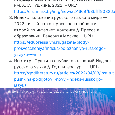
им. А. С. Пушкина, 2022. – URL:
https://cis.minsk.by/img/news/24669/63bfff90826
Индекс положения русского языка в мире —
2023: пятый по конкурентоспособности,
второй по интернет-контенту // Пресса в
образовании. Вечерняя Москва. – URL:
https://edupressa.vm.ru/gazeta/plody-
prosvescheniya/indeks-polozheniya-russkogo-
yazyka-v-mir/
Институт Пушкина опубликовал новый Индекс
русского языка // Год литературы. – URL:
https://godliteratury.ru/articles/2022/04/03/institut
pushkina-podgotovil-novyj-indeks-russkogo-
iazyka
© 2019—2021, «Дипломатическая академия МИД России»
Обновлено: 7 июня 2023 г.