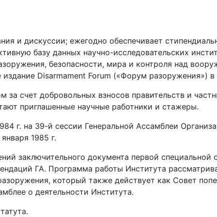
ания и дискуссии; ежегодно обеспечивает стипендиал
ктивную базу данных научно-исследовательских инсти
зоружения, безопасности, мира и контроля над воору
е издание Disarmament Forum («Форум разоружения») в
 за счет добровольных взносов правительств и частн
тают приглашенные научные работники и стажеры.
84 г. на 39-й сессии Генеральной Ассамблеи Организ
 января 1985 г.
ений заключительного документа первой специальной 
ндаций ГА. Программа работы Института рассматрива
 разоружения, который также действует как Совет п
мблее о деятельности Института.
татута.