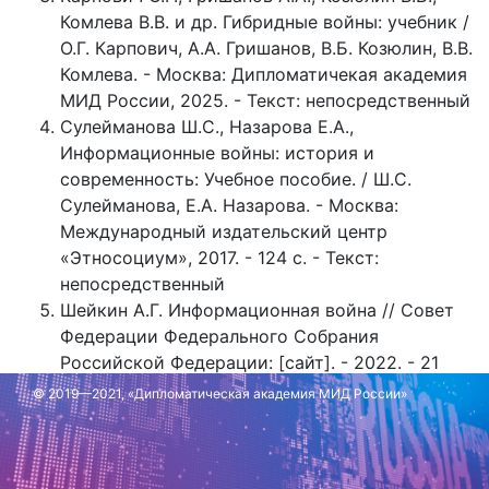
Комлева В.В. и др. Гибридные войны: учебник /
О.Г. Карпович, А.А. Гришанов, В.Б. Козюлин, В.В.
Комлева. - Москва: Дипломатичекая академия
МИД России, 2025. - Текст: непосредственный
Сулейманова Ш.С., Назарова Е.А.,
Информационные войны: история и
современность: Учебное пособие. / Ш.С.
Сулейманова, Е.А. Назарова. - Москва:
Международный издательский центр
«Этносоциум», 2017. - 124 с. - Текст:
непосредственный
Шейкин А.Г. Информационная война // Совет
Федерации Федерального Собрания
Российской Федерации: [сайт]. - 2022. - 21
июня. - URL:
© 2019—2021, «Дипломатическая академия МИД России»
http://council.gov.ru/services/discussions/blogs/13
Обновлено: 25 июня 2025 г.