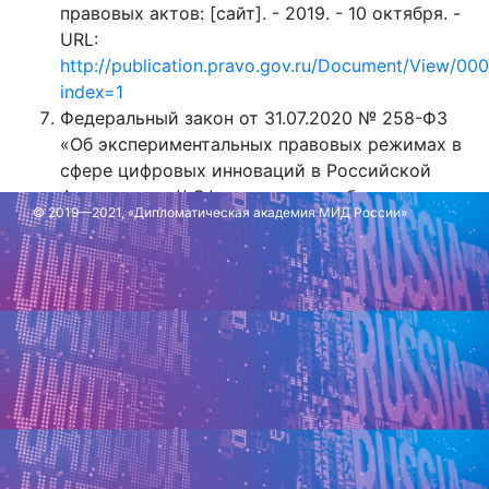
правовых актов: [сайт]. - 2019. - 10 октября. -
URL:
http://publication.pravo.gov.ru/Document/View/0
index=1
Федеральный закон от 31.07.2020 № 258-ФЗ
«Об экспериментальных правовых режимах в
сфере цифровых инноваций в Российской
Федерации» // Официальное опубликование
© 2019—2021, «Дипломатическая академия МИД России»
правовых актов: [сайт]. - 2020. - 31 июля. -
URL:
http://publication.pravo.gov.ru/Document/View/0
index=1
Обновлено: 8 июля 2024 г.