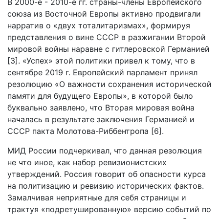
В 2000-е - 2010-е гг. страны-члены Европейского
союза из Восточной Европы активно продвигали
нарратив о «двух тоталитаризмах», формируя
представления о вине СССР в разжигании Второй
мировой войны наравне с гитлеровской Германией
[3]. «Успех» этой политики привел к тому, что в
сентябре 2019 г. Европейский парламент принял
резолюцию «О важности сохранения исторической
памяти для будущего Европы», в которой было
буквально заявлено, что Вторая мировая война
началась в результате заключения Германией и
СССР пакта Молотова-Риббентропа [6].
МИД России подчеркивал, что данная резолюция
не что иное, как набор ревизионистских
утверждений. Россия говорит об опасности курса
на политизацию и ревизию исторических фактов.
Замалчивая неприятные для себя страницы и
трактуя «подретушированную» версию событий по