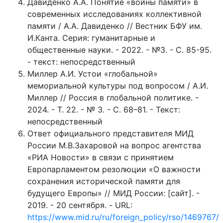
Давиденко А.А. Понятие «войны памяти» в
современных исследованиях коллективной
памяти / А.А. Давиденко // Вестник БФУ им.
И.Канта. Серия: гуманитарные и
общественные науки. - 2022. - №3. - С. 85-95.
- текст: непосредственный
Миллер А.И. Устои «глобальной»
мемориальной культуры под вопросом / А.И.
Миллер // Россия в глобальной политике. -
2024. - Т. 22. - № 3. - С. 68–81. - Текст:
непосредственный
Ответ официального представителя МИД
России М.В.Захаровой на вопрос агентства
«РИА Новости» в связи с принятием
Европарламентом резолюции «О важности
сохранения исторической памяти для
будущего Европы» // МИД России: [сайт]. -
2019. - 20 сентября. - URL:
https://www.mid.ru/ru/foreign_policy/rso/1469767/