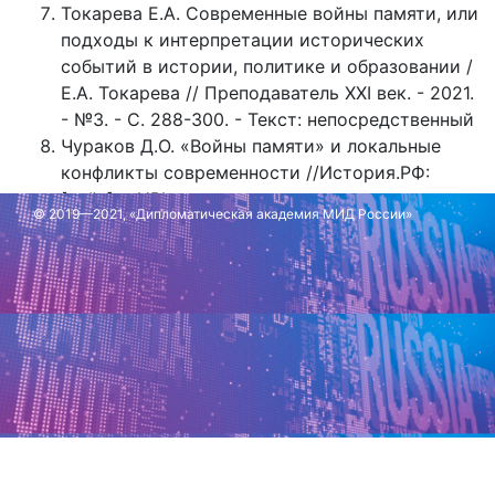
Токарева Е.А. Современные войны памяти, или
подходы к интерпретации исторических
событий в истории, политике и образовании /
Е.А. Токарева // Преподаватель XXI век. - 2021.
- №3. - С. 288-300. - Текст: непосредственный
Чураков Д.О. «Войны памяти» и локальные
конфликты современности //История.РФ:
[сайт]. - URL:
© 2019—2021, «Дипломатическая академия МИД России»
https://histrf.ru/uploads/media/default/0001/6
Обновлено: 17 июля 2024 г.