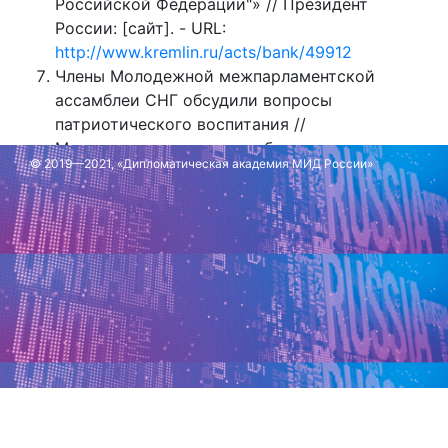
Российской Федерации"» // Президент
России: [сайт]. - URL:
http://www.kremlin.ru/acts/bank/49912
Члены Молодежной межпарламентской
ассамблеи СНГ обсудили вопросы
патриотического воспитания //
Межпарламентская ассамблея государств
© 2019—2021, «Дипломатическая академия МИД России»
СНГ: [сайт]. - 2020. - 09 октября - URL:
https://iacis.ru/novosti/molodezhnaya_mezhparla
Обновлено: 1 октября 2025 г.