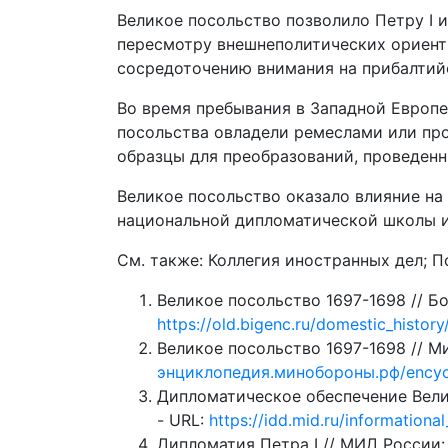
Великое посольство позволило Петру I 
пересмотру внешнеполитических ориент
сосредоточению внимания на прибалтийск
Во время пребывания в Западной Европе
посольства овладели ремеслами или про
образцы для преобразований, проведенных 
Великое посольство оказало влияние н
национальной дипломатической школы и 
См. также: Коллегия иностранных дел; 
Великое посольство 1697-1698 // Бо
https://old.bigenc.ru/domestic_histor
Великое посольство 1697-1698 // М
энциклопедия.минобороны.рф/encyclo
Дипломатическое обеспечение Велик
- URL:
https://idd.mid.ru/information
Дипломатия Петра I // МИД России: [