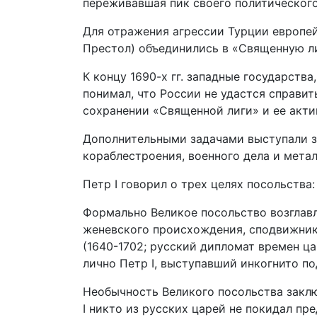
переживавшая пик своего политического
Для отражения агрессии Турции европей
Престол) объединились в «Священную лиг
К концу 1690-х гг. западные государств
понимал, что России не удастся справить
сохранении «Священной лиги» и ее акти
Дополнительными задачами выступали з
кораблестроения, военного дела и металл
Петр I говорил о трех целях посольства:
Формально Великое посольство возглавл
женевского происхождения, сподвижник П
(1640-1702; русский дипломат времен ца
лично Петр I, выступавший инкогнито по
Необычность Великого посольства заклю
I никто из русских царей не покидал пр