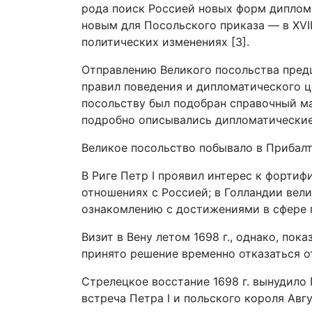
рода поиск Россией новых форм диплома
новым для Посольского приказа — в XVI
политических изменениях [3].
Отправлению Великого посольства пред
правил поведения и дипломатического 
посольству был подобран справочный ма
подробно описывались дипломатические 
Великое посольство побывало в Прибалт
В Риге Петр I проявил интерес к форти
отношениях с Россией; в Голландии вел
ознакомлению с достижениями в сфере г
Визит в Вену летом 1698 г., однако, по
принято решение временно отказаться от
Стрелецкое восстание 1698 г. вынудило
встреча Петра I и польского короля Авгу