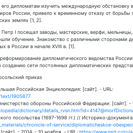
и его дипломатам изучить международную обстановку в
иров России, привело к временному отказу от борьбы
их землях [1, 2].
 Петр I посещал заводы, мастерские, верфи, мельницы,
шли обучение. Знакомство с различными сторонами де
в России в начале XVIII в. [1].
а реформирование дипломатического ведомства России
созданию сети постоянных дипломатических представи
Посольский приказ
льшая Российская Энциклопедия: [сайт]. - URL:
y/text/1905877
инистерство обороны Российской Федерации: [сайт]. -
pedia/dictionary/details_rvsn.htm?id=4147@morfDiction
ого посольства (1697-1698 гг.) // Историко-документ
al_materials/chronicle-of-service/diplomaticheskoe-obesp
сайт]. - 2014. - 10 ноября. - URL:
https://www.mid.ru/ru/a