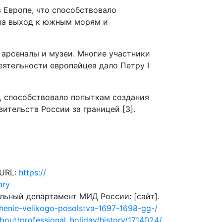
 Европе, что способствовало
 за выход к южным морям и
 арсеналы и музеи. Многие участники
ятельности европейцев дало Петру I
, способствовало попыткам создания
тельств России за границей [3].
 URL:
https://
ary
альный департамент МИД России: [сайт].
echenie-velikogo-posolstva-1697-1698-gg-/
bout/professional_holiday/history/1714024/