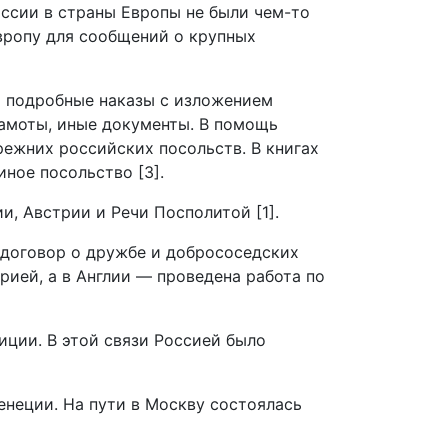
иссии в страны Европы не были чем-то
вропу для сообщений о крупных
ы подробные наказы с изложением
рамоты, иные документы. В помощь
режних российских посольств. В книгах
ное посольство [3].
, Австрии и Речи Посполитой [1].
 договор о дружбе и добрососедских
рией, а в Англии — проведена работа по
лиции. В этой связи Россией было
енеции. На пути в Москву состоялась