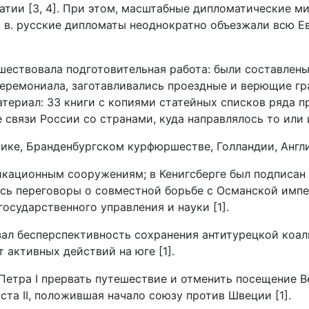
тии [3, 4]. При этом, масштабные дипломатические м
I в. русские дипломаты неоднократно объезжали всю Е
шествовала подготовительная работа: были составлен
церемониала, заготавливались проездные и верющие г
териал: 33 книги с копиями статейных списков ряда п
связи России со странами, куда направлялось то или и
ике, Бранденбургском курфюршестве, Голландии, Англии
фикационным сооружениям; в Кенигсберге был подписан
ись переговоры о совместной борьбе с Османской импе
осударственного управления и науки [1].
казал бесперспективность сохранения антитурецкой коа
 активных действий на юге [1].
 Петра I прервать путешествие и отменить посещение В
ста II, положившая начало союзу против Швеции [1].