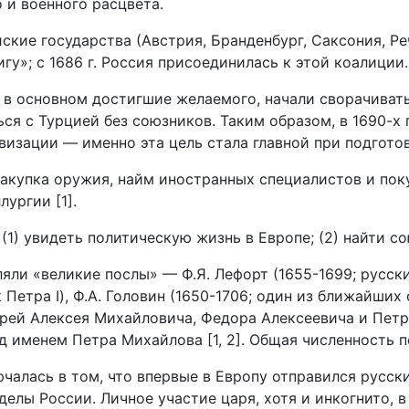
 и военного расцвета.
ские государства (Австрия, Бранденбург, Саксония, Ре
у»; с 1686 г. Россия присоединилась к этой коалиции.
а, в основном достигшие желаемого, начали сворачивать
ся с Турцией без союзников. Таким образом, в 1690-х 
визации — именно эта цель стала главной при подготов
акупка оружия, найм иностранных специалистов и пок
ургии [1].
 (1) увидеть политическую жизнь в Европе; (2) найти со
яли «великие послы» — Ф.Я. Лефорт (1655-1699; русск
етра I), Ф.А. Головин (1650-1706; один из ближайших 
рей Алексея Михайловича, Федора Алексеевича и Петра
д именем Петра Михайлова [1, 2]. Общая численность п
чалась в том, что впервые в Европу отправился русск
еделы России. Личное участие царя, хотя и инкогнито, 