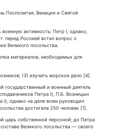
чь Посполитая, Венеция и Святой
 военную активность; Петр I, однако,
гг. перед Россией встал вопрос о
ке Великого посольства.
упка материалов, необходимых для
юзников; (3) изучить морское дело [4].
ий государственный и военный деятель
сподвижников Петра I), П.Б. Возницын
 I), однако на деле всем руководил
осольства достигала 250 человек [1].
ий царь собственной персоной; до Петра
в составе Великого посольства — своего