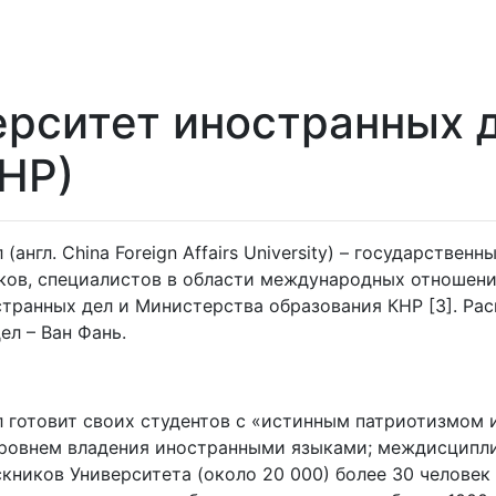
ерситет иностранных 
НР)
англ. China Foreign Affairs University) – государствен
ков, специалистов в области международных отношени
ранных дел и Министерства образования КНР [3]. Расп
ел – Ван Фань.
 готовит своих студентов с «истинным патриотизмом 
ровнем владения иностранными языками; междисципли
ускников Университета (около 20 000) более 30 челов