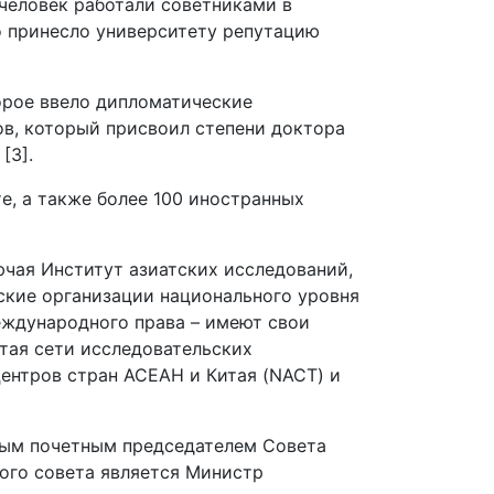
 человек работали советниками в
о принесло университету репутацию
орое ввело дипломатические
ов, который присвоил степени доктора
[3].
е, а также более 100 иностранных
ючая Институт азиатских исследований,
ские организации национального уровня
еждународного права – имеют свои
тая сети исследовательских
центров стран АСЕАН и Китая (NACT) и
рвым почетным председателем Совета
ого совета является Министр