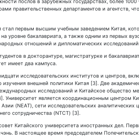
жности послов в зарубежных государствах, более 1000
рами правительственных департаментов и агентств, чт
л стал первым высшим учебным заведением Китая, кот
 на уровне бакалавриата, а также одним из первых вуз
народных отношений и дипломатических исследований 
тудентов в докторантуре, магистратурке и бакалавриат
тет имеет два кампуса.
ридцати исследовательских институтов и центров, вкл
 изучения внешней политики Китая [3]. Две академиче
международных исследований и Китайское общество м
3]. Университет является координационным центром Ки
 Азии (NEAT), сети исследовательских аналитических 
его сотрудничества (NTCT) [3].
 совет Китайского университета иностранных дел. Пе
чэнь. В настоящее время председателем Попечительск