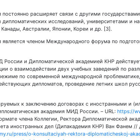
л постоянно расширяет связи с другими государствами
и дипломатических исследований, университетами и н
Канады, Австралии, Японии, Кореи и др. [3].
 является членом Международного форума по подготовк
России и Дипломатической академией КНР действует 
тации о взаимодействии двух учебных заведений по ра
-режиме по современной международной проблематике,
ействующих дипломатов, проведение летних школ русс
ируемых к заключению договорах с иностранными и (
Дипломатическая академия МИД России. – URL:
https://w
ормате члена Коллегии, Ректора Дипломатической ака
ета иностранных дел (Дипакадемия КНР) Ван Фанем /
y.ru/press/o-konsultaciyah-rektora-diplomaticheskoj-aka