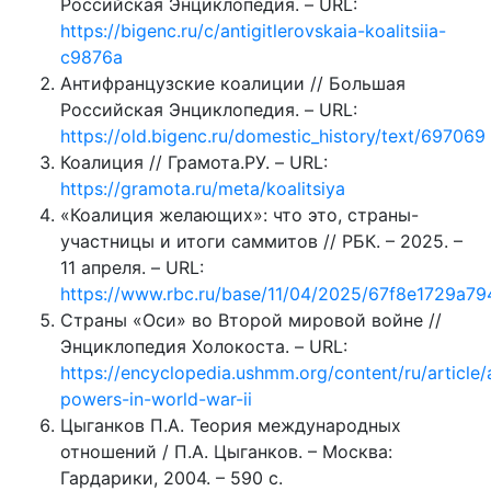
Российская Энциклопедия. – URL:
https://bigenc.ru/c/antigitlerovskaia-koalitsiia-
c9876a
Антифранцузские коалиции // Большая
Российская Энциклопедия. – URL:
https://old.bigenc.ru/domestic_history/text/697069
Коалиция // Грамота.РУ. – URL:
https://gramota.ru/meta/koalitsiya
«Коалиция желающих»: что это, страны-
участницы и итоги саммитов // РБК. – 2025. –
11 апреля. – URL:
https://www.rbc.ru/base/11/04/2025/67f8e1729a7
Страны «Оси» во Второй мировой войне //
Энциклопедия Холокоста. – URL:
https://encyclopedia.ushmm.org/content/ru/article/
powers-in-world-war-ii
Цыганков П.А. Теория международных
отношений / П.А. Цыганков. – Москва:
Гардарики, 2004. – 590 с.