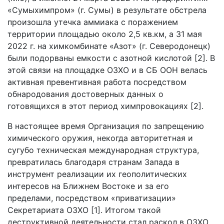
«Сумыхимпром» (г. Сумы) в результате обстрела
произошла утечка аммиака с поражением
территории площадью около 2,5 кв.км, а 31 мая
2022 г. на химкомбинате «Азот» (г. Северодонецк)
были подорваны емкости с азотной кислотой [2]. В
этой связи на площадке ОЗХО и в СБ ООН велась
активная превентивная работа посредством
обнародования достоверных данных о
готовящихся в этот период химпровокациях [2].
В настоящее время Организация по запрещению
химического оружия, некогда авторитетная и
сугубо техническая международная структура,
превратилась благодаря странам Запада в
инструмент реализации их геополитических
интересов на Ближнем Востоке и за его
пределами, посредством «приватизации»
Секретариата ОЗХО [1]. Итогом такой
деструктивной деятельности стал раскол в ОЗХО,