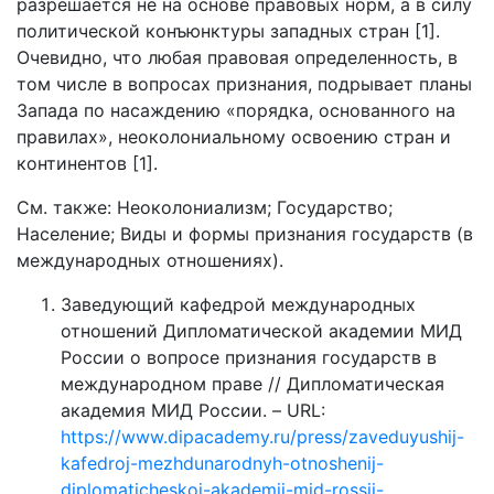
разрешается не на основе правовых норм, а в силу
политической конъюнктуры западных стран [1].
Очевидно, что любая правовая определенность, в
том числе в вопросах признания, подрывает планы
Запада по насаждению «порядка, основанного на
правилах», неоколониальному освоению стран и
континентов [1].
См. также: Неоколониализм; Государство;
Население; Виды и формы признания государств (в
международных отношениях).
Заведующий кафедрой международных
отношений Дипломатической академии МИД
России о вопросе признания государств в
международном праве // Дипломатическая
академия МИД России. – URL:
https://www.dipacademy.ru/press/zaveduyushij-
kafedroj-mezhdunarodnyh-otnoshenij-
diplomaticheskoj-akademii-mid-rossii-