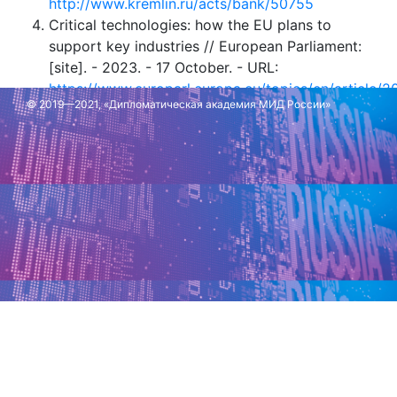
http://www.kremlin.ru/acts/bank/50755
Critical technologies: how the EU plans to
support key industries // European Parliament:
[site]. - 2023. - 17 October. - URL:
https://www.europarl.europa.eu/topics/en/article/
© 2019—2021, «Дипломатическая академия МИД России»
technologies-how-the-eu-plans-to-support-key-
industries
Обновлено: 2 июля 2025 г.