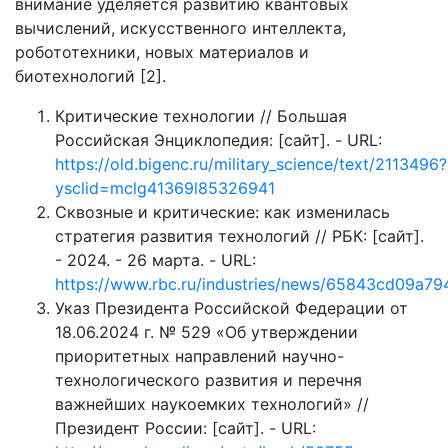
внимание уделяется развитию квантовых
вычислений, искусственного интеллекта,
робототехники, новых материалов и
биотехнологий [2].
Критические технологии // Большая
Российская Энциклопедия: [сайт]. - URL:
https://old.bigenc.ru/military_science/text/2113496?
ysclid=mclg41369l85326941
Сквозные и критические: как изменилась
стратегия развития технологий // РБК: [сайт].
- 2024. - 26 марта. - URL:
https://www.rbc.ru/industries/news/65843cd09a7
Указ Президента Российской Федерации от
18.06.2024 г. № 529 «Об утверждении
приоритетных направлений научно-
технологического развития и перечня
важнейших наукоемких технологий» //
Президент России: [сайт]. - URL: