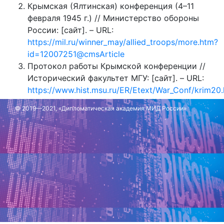
Крымская (Ялтинская) конференция (4–11
февраля 1945 г.) // Министерство обороны
России: [сайт]. – URL:
https://mil.ru/winner_may/allied_troops/more.htm?
id=12007251@cmsArticle
Протокол работы Крымской конференции //
Исторический факультет МГУ: [сайт]. – URL:
https://www.hist.msu.ru/ER/Etext/War_Conf/krim20
Соглашение о Японии и Китае //
© 2019—2021, «Дипломатическая академия МИД России»
Исторический факультет МГУ: [сайт]. – URL:
https://www.hist.msu.ru/ER/Etext/War_Conf/krim19.
Обновлено: 3 февраля 2025 г.