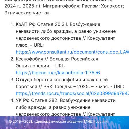
2024 г., 2025 г.); Мигрантофобия; Расизм; Холокост;
Этнические чистки
КоАП РФ Статья 20.3.1. Возбуждение
ненависти либо вражды, а равно унижение
человеческого достоинства // Консультант
плюс. – URL:
https://www.consultant.ru/document/cons_doc_
Ксенофобия // Большая Российская
Энциклопедия. – URL:
https://bigenc.ru/c/ksenofobiia-1f75e6
Откуда берется ксенофобия и как с ней
бороться // РБК Тренды. – 2025. – 7 мая. - URL:
https://trends.rbc.ru/trends/social/62e0399d9a79
УК РФ Статья 282. Возбуждение ненависти
либо вражды, а равно унижение
человеческого достоинства // Консультант
плюс. – URL:
© 2019—2021, «Дипломатическая академия МИД России»
https://www.consultant.ru/document/cons_doc_